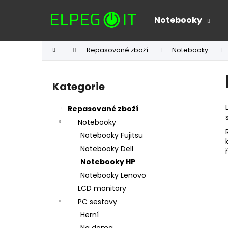
K
Přejít
na
o
Notebooky
obsah
Zpět
Zpět
š
do
do
í
Domů
Repasované zboží
Notebooky
k
obchodu
obchodu
P
o
Kategorie
Přeskočit
s
kategorie
t
Repasované zboží
r
Notebooky
a
Notebooky Fujitsu
n
Notebooky Dell
n
Notebooky HP
í
Notebooky Lenovo
p
LCD monitory
a
PC sestavy
n
Herní
e