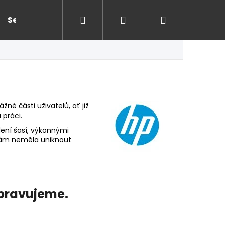
Hledat
Přihlášení
Nákupní
Servis
Kontakt
košík
né části uživatelů, ať již
 práci.
ení šasí, výkonnými
ám neměla uniknout
ipravujeme.