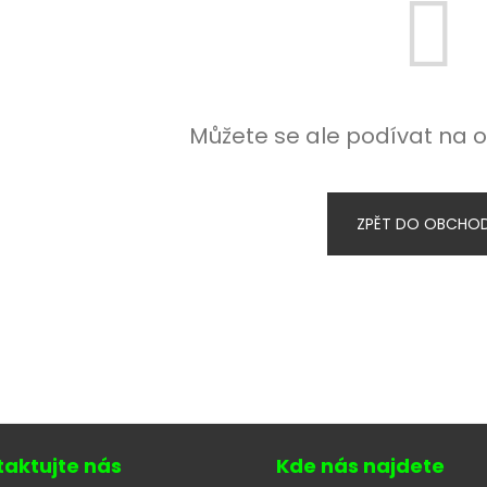
Můžete se ale podívat na o
ZPĚT DO OBCHO
taktujte nás
Kde nás najdete