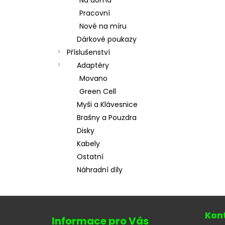
Na doma
l
Pracovní
Nové na míru
Dárkové poukazy
Příslušenství
Adaptéry
Movano
Green Cell
Myši a Klávesnice
Brašny a Pouzdra
Disky
Kabely
Ostatní
Náhradní díly
Z
á
Kon
Informace pro Vás