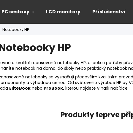
PC sestavy
LCD monitory
Příslušenství
Notebooky HP
Co potřebujete najít?
Notebooky HP
HLEDAT
Levné a kvalitní repasované notebooky HP, uspokojí potřeby převáž
sháníte notebook na doma, do školy nebo praktický notebook na
Repasované notebooky se vyznačují především kvalitním proved
Doporučujeme
komponenty a výhodnou cenou. Od světového výrobce HP by V
řada
EliteBook
nebo
ProBook,
kterou najdete v naší nabídce.
Produkty teprve př