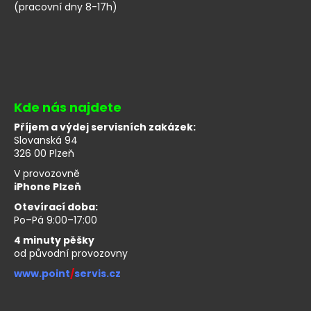
č
(pracovní dny 8-17h)
u
j
e
m
e
Kde nás najdete
Příjem a výdej servisních zakázek:
Slovanská 94
326 00 Plzeň
V provozovně
iPhone Plzeň
Otevírací doba:
Po–Pá 9:00–17:00
4 minuty pěšky
od původní provozovny
www.point
/
servis.cz