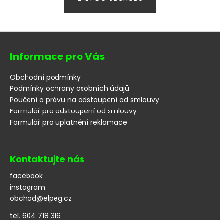
a
j
Z
í
á
t
Informace pro Vás
p
?
a
Obchodní podmínky
t
Podmínky ochrany osobních údajů
í
Poučení o právu na odstoupení od smlouvy
Formulář pro odstoupení od smlouvy
HLEDAT
Formulář pro uplatnění reklamace
D
Kontaktujte nás
o
facebook
p
instagram
o
r
obchod
@
elpeg.cz
u
tel. 604 718 316